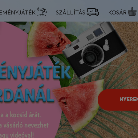
EMÉNYJÁTÉK
SZÁLLÍTÁS
KOSÁR
NYERE