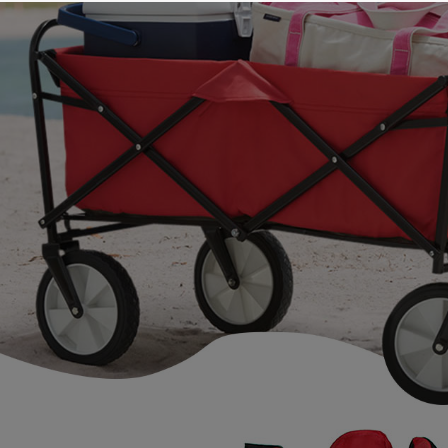
Statisztikai:
A weboldal statisztikáinak elemzésév
nyújtsuk kedves látogatóinknak. Ezért 
tárolja a személyes adatok közül.
Reklámcélú:
Azért települnek ezek a sütik, hogy a 
megcélozni.