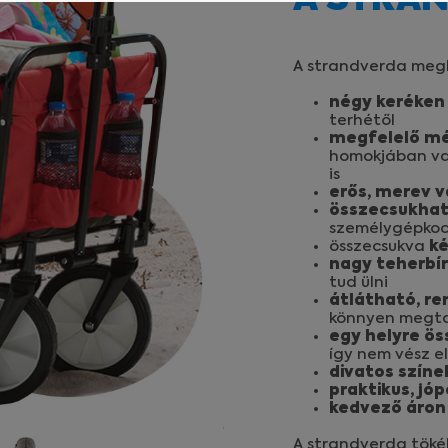
A STRA
el tudjuk weboldalunkat hatékonyabbá tenni, hogy a lehető
gyűjtünk statisztikai adatokat a Google Analytics segítségéve
A strandverda megk
négy keréken
terhétől
felhasználót számára egyedi, releváns, érdeklődési körébe ta
megfelelő mé
homokjában va
is
erős, merev v
összecsukhat
személygépkoc
összecsukva
ké
nagy teherbí
tud ülni
átlátható, r
könnyen megta
egy helyre ö
így nem vész e
divatos szín
praktikus, jó
kedvező áron
A strandverda töké