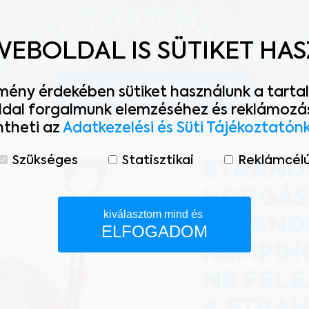
WEBOLDAL IS SÜTIKET HA
LÁSSAM AZ ÁRAKAT!
mény érdekében sütiket használunk a tartal
ldal forgalmunk elemzéséhez és reklámozás
theti az
Adatkezelési és Süti Tájékoztatón
Szükséges
Statisztikai
Reklámcél
STRAND
HORGÁS
kiválasztom mind és
STRAND
ELFOGADOM
KEMPIN
NE FELE
enül szükséges sütik. Ezek nélkül a weboldalt nem lehet me