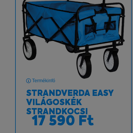
Termékinfó
STRANDVERDA EASY
VILÁGOSKÉK
STRANDKOCSI
17 590 Ft