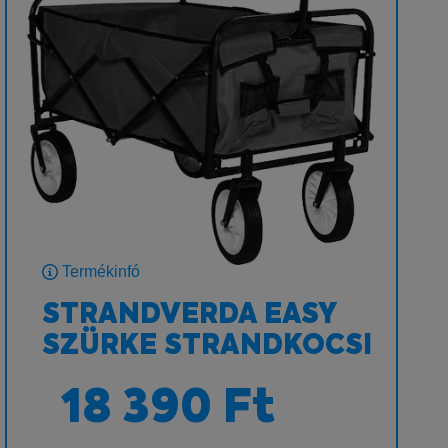
Termékinfó
STRANDVERDA EASY
SZÜRKE STRANDKOCSI
18 390 Ft