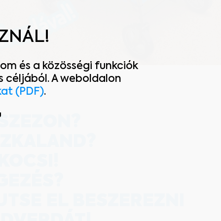
SZNÁL!
om és a közösségi funkciók
 céljából. A weboldalon
kat (PDF)
.
ú
SZEZON?
ZKALAND?
KOCSI!
GEZÉS?
JTSE EL BESZEREZNI
gtekinteni.