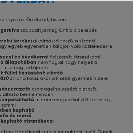
NDVERDÁT!
 legmagasabb felhasználói élményt
l, amely kizárólag az IP címeket
önnyíti az Ön életét, hiszen
 gurulva
szabadítja meg Önt a cipekedés
rtozó reklámajánlatokkal tudjuk
retű kerekei
alkalmassá teszik a strand
gy egyéb egyenetlen talajon való közlekedésre
ázzal és húzókarral
felszerelt strandkocsi
ó állapotában
nem foglal nagy helyet a
si csomagtartójában
t füllel táskaként vihető
rású
strand kocsi, akár a kisebb gyermek is bele
endszerezett
csomagelhelyezést biztosít,
lálható benne minden
sszepakolható
minden magunkkal vitt apróság,
l semmi
ekben kapható
pofa és menő
 kapható strandkocsi
letes strand kocsi, amely megoldást nyújt Önnek