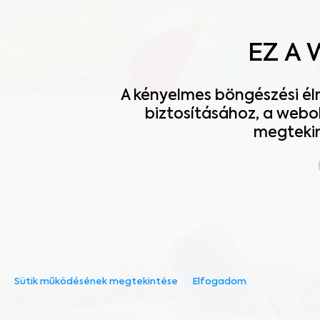
EZ A 
A kényelmes böngészési él
biztosításához, a webo
megtekin
Sütik működésének megtekintése
Elfogadom
Szükséges:
Az weboldal működéséhez elengedhetetl