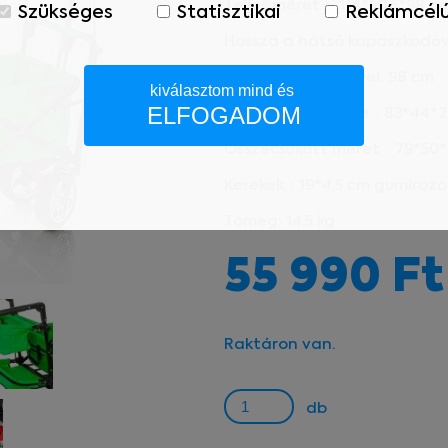
Teljes méret： 114*50,5*98 c
Szükséges
Statisztikai
Reklámcél
Hossza a hátsó kapaszkodóva
Magassága tetővel: 98 cm
kiválasztom mind és
ELFOGADOM
Rakodótér mérete：83*44*2
Összecsukott méret：79*50*
Kerekek：19*4,5 cm gumírozo
enül szükséges sütik. Ezek nélkül a weboldalt nem lehet me
Tömeg: 14,5 kg
55 990 Ft
el tudjuk weboldalunkat hatékonyabbá tenni, hogy a lehető
gyűjtünk statisztikai adatokat a Google Analytics segítségéve
Raktáron van.
felhasználót számára egyedi, releváns, érdeklődési körébe ta
db