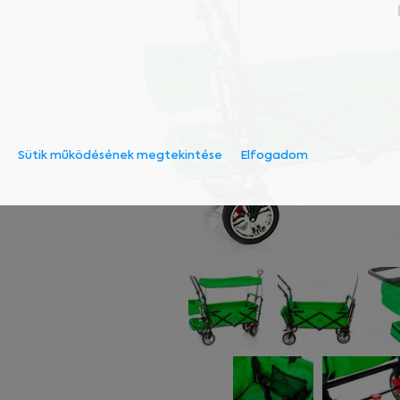
Sütik működésének megtekintése
Elfogadom
Szükséges:
Az weboldal működéséhez elengedhetetl
Statisztikai:
A weboldal statisztikáinak elemzésév
nyújtsuk kedves látogatóinknak. Ezért 
tárolja a személyes adatok közül.
Reklámcélú:
Azért települnek ezek a sütik, hogy a 
megcélozni.