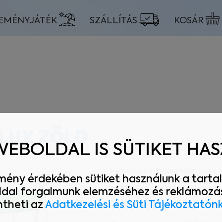
EMÉNYJÁTÉK
SZÁLLÍTÁS
KOSÁR
LUX ZÖLD
WEBOLDAL IS SÜTIKET HA
Fékezhető, teleszkópos rúd, 
mény érdekében sütiket használunk a tartal
betét, mosható szövet, gyer
hátsó kapaszkodó, extra táro
ldal forgalmunk elemzéséhez és reklámozás
theti az
Adatkezelési és Süti Tájékoztatón
Terhelhetőség：80 kg