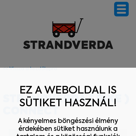
NYEREMÉNYJÁTÉK
SZÁLLÍTÁS
STRANDVERDA
KOSÁR
<< Vissza a kezdőlapra
SZERVIZ
EZ A WEBOLDAL IS
BLOG
STRANDVERDA ( BIKE )
SÜTIKET HASZNÁL!
KAPCSOLAT
CONNECT
A kényelmes böngészési élmény
érdekében sütiket használunk a