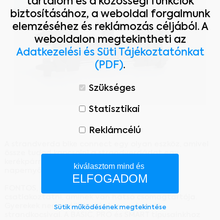
tartalom és a közösségi funkciók
biztosításához, a weboldal forgalmunk
elemzéséhez és reklámozás céljából. A
weboldalon megtekintheti az
Adatkezelési és Süti Tájékoztatónkat
(PDF)
.
Szükséges
Statisztikai
Reklámcélú
A strandverda bike connect egy olyan eszköz, amivel
össze tudod kapcsolni a strandverdádat egy
kerékpárral, vagy hozzá tudsz erősíteni egy
kiválasztom mind és
napernyőt.
ELFOGADOM
FONTOS, csak olyan kerékpárhoz tudod
csatlakoztatni, aminek van hátsó csomagtartója.
Gyerekek nem szállíthatóak a vontatott
Sütik működésének megtekintése
strandkocsival. A BASIC, PRO és SMART típusainkhoz
Szükséges: