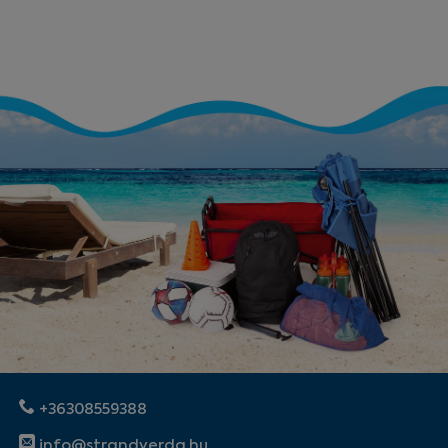
+36308559388
info@strandverda.hu