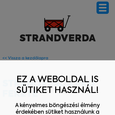
NYEREMÉNYJÁTÉK
SZÁLLÍTÁS
STRANDVERDA
KOSÁR
<< Vissza a kezdőlapra
SZERVIZ
BLOG
EZ A WEBOLDAL IS
STRANDVERDA PRO
SÜTIKET HASZNÁL!
KAPCSOLAT
FEKETE
A kényelmes böngészési élmény
érdekében sütiket használunk a