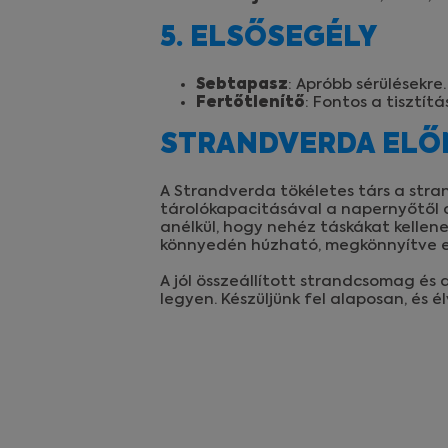
5. ELSŐSEGÉLY
Sebtapasz
: Apróbb sérülésekre.
Fertőtlenítő
: Fontos a tisztítá
STRANDVERDA ELŐ
A Strandverda tökéletes társ a stra
tárolókapacitásával a napernyőtől a
anélkül, hogy nehéz táskákat kellene
könnyedén húzható, megkönnyítve ez
A jól összeállított strandcsomag és
legyen. Készüljünk fel alaposan, és 