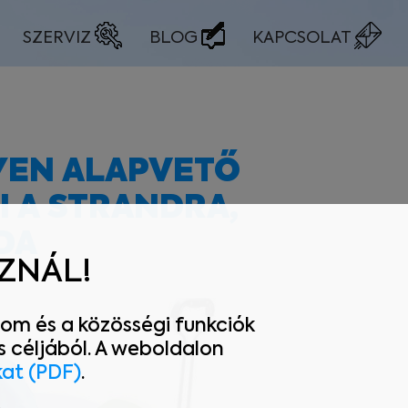
SZERVIZ
BLOG
KAPCSOLAT
YEN ALAPVETŐ
 A STRANDRA,
DA
SZNÁL!
om és a közösségi funkciók
 céljából. A weboldalon
kat (PDF)
.