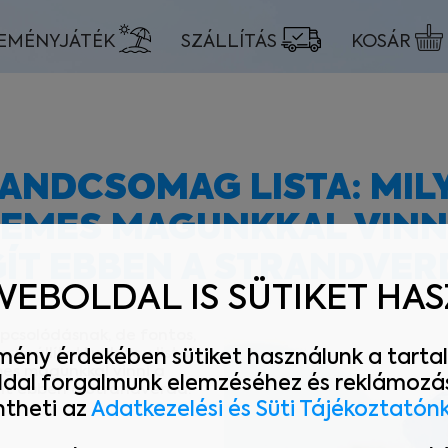
EMÉNYJÁTÉK
SZÁLLÍTÁS
KOSÁR
RANDCSOMAG LISTA: MIL
EMES MAGUNKKAL VINNI
GÍT EBBEN A STRANDVER
WEBOLDAL IS SÜTIKET HA
pcsolódásnak, de fontos,
sszeállítottunk egy listát
mény érdekében sütiket használunk a tartal
mes magunkkal vinni a
ldal forgalmunk elemzéséhez és reklámozás
gít ebben a Strandverda.
theti az
Adatkezelési és Süti Tájékoztatón