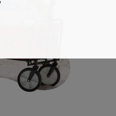
ú
gtekinteni.
 legmagasabb felhasználói élményt
l, amely kizárólag az IP címeket
rtozó reklámajánlatokkal tudjuk