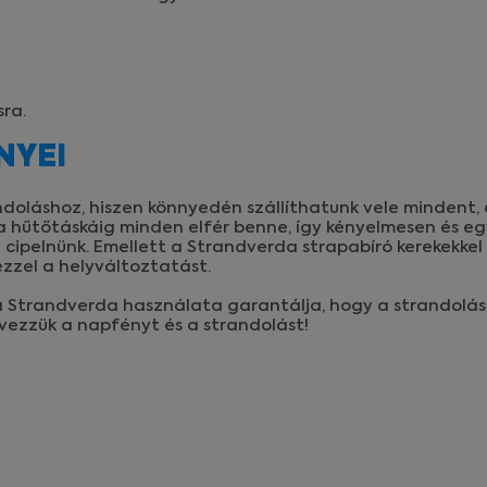
sra.
NYEI
ndoláshoz, hiszen könnyedén szállíthatunk vele mindent,
 hűtőtáskáig minden elfér benne, így kényelmesen és eg
 cipelnünk. Emellett a Strandverda strapabíró kerekekkel 
zel a helyváltoztatást.
 a Strandverda használata garantálja, hogy a strandolá
élvezzük a napfényt és a strandolást!